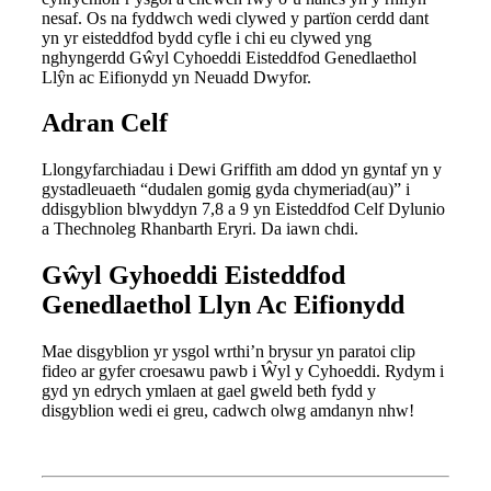
nesaf. Os na fyddwch wedi clywed y partïon cerdd dant
yn yr eisteddfod bydd cyfle i chi eu clywed yng
nghyngerdd Gŵyl Cyhoeddi Eisteddfod Genedlaethol
Llŷn ac Eifionydd yn Neuadd Dwyfor.
Adran Celf
Llongyfarchiadau i Dewi Griffith am ddod yn gyntaf yn y
gystadleuaeth “dudalen gomig gyda chymeriad(au)” i
ddisgyblion blwyddyn 7,8 a 9 yn Eisteddfod Celf Dylunio
a Thechnoleg Rhanbarth Eryri. Da iawn chdi.
Gŵyl Gyhoeddi Eisteddfod
Genedlaethol Llyn Ac Eifionydd
Mae disgyblion yr ysgol wrthi’n brysur yn paratoi clip
fideo ar gyfer croesawu pawb i Ŵyl y Cyhoeddi. Rydym i
gyd yn edrych ymlaen at gael gweld beth fydd y
disgyblion wedi ei greu, cadwch olwg amdanyn nhw!