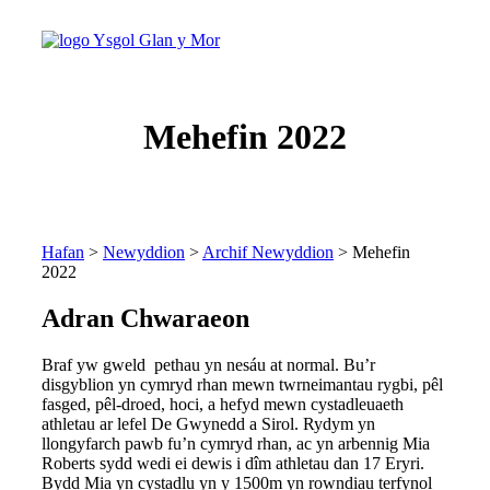
Mehefin 2022
Hafan
>
Newyddion
>
Archif Newyddion
> Mehefin
2022
Adran Chwaraeon
Braf yw gweld pethau yn nesáu at normal. Bu’r
disgyblion yn cymryd rhan mewn twrneimantau rygbi, pêl
fasged, pêl-droed, hoci, a hefyd mewn cystadleuaeth
athletau ar lefel De Gwynedd a Sirol. Rydym yn
llongyfarch pawb fu’n cymryd rhan, ac yn arbennig Mia
Roberts sydd wedi ei dewis i dîm athletau dan 17 Eryri.
Bydd Mia yn cystadlu yn y 1500m yn rowndiau terfynol