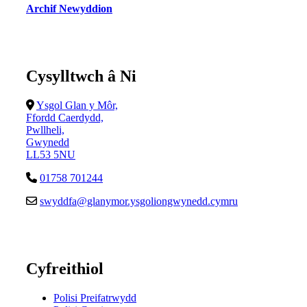
Archif Newyddion
Cysylltwch â Ni
Ysgol Glan y Môr,
Ffordd Caerdydd,
Pwllheli,
Gwynedd
LL53 5NU
01758 701244
swyddfa@glanymor.ysgoliongwynedd.cymru
Cyfreithiol
Polisi Preifatrwydd