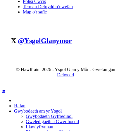
Polisi Cwcis
Termau Defnyddio'r wefan
Map o'r safle
X
@YsgolGlanymor
© Hawlfraint 2026 - Ysgol Glan y Môr - Gwefan gan
Delwedd
≡
Hafan
Gwybodaeth am yr Ysgol
Gwybodaeth Gyffredinol
Gweledigaeth a Gwerthoedd
Llawlyfrynnau