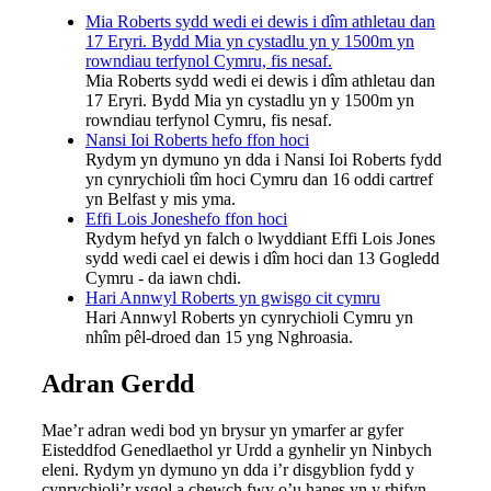
Mia Roberts sydd wedi ei dewis i dîm athletau dan
17 Eryri. Bydd Mia yn cystadlu yn y 1500m yn
rowndiau terfynol Cymru, fis nesaf.
Mia Roberts sydd wedi ei dewis i dîm athletau dan
17 Eryri. Bydd Mia yn cystadlu yn y 1500m yn
rowndiau terfynol Cymru, fis nesaf.
Nansi Ioi Roberts hefo ffon hoci
Rydym yn dymuno yn dda i Nansi Ioi Roberts fydd
yn cynrychioli tîm hoci Cymru dan 16 oddi cartref
yn Belfast y mis yma.
Effi Lois Joneshefo ffon hoci
Rydym hefyd yn falch o lwyddiant Effi Lois Jones
sydd wedi cael ei dewis i dîm hoci dan 13 Gogledd
Cymru - da iawn chdi.
Hari Annwyl Roberts yn gwisgo cit cymru
Hari Annwyl Roberts yn cynrychioli Cymru yn
nhîm pêl-droed dan 15 yng Nghroasia.
Adran Gerdd
Mae’r adran wedi bod yn brysur yn ymarfer ar gyfer
Eisteddfod Genedlaethol yr Urdd a gynhelir yn Ninbych
eleni. Rydym yn dymuno yn dda i’r disgyblion fydd y
cynrychioli’r ysgol a chewch fwy o’u hanes yn y rhifyn