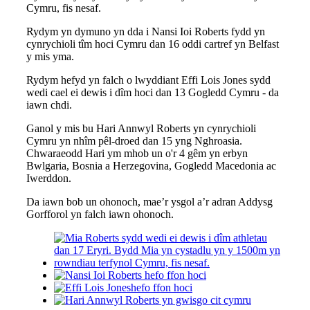
Cymru, fis nesaf.
Rydym yn dymuno yn dda i Nansi Ioi Roberts fydd yn
cynrychioli tîm hoci Cymru dan 16 oddi cartref yn Belfast
y mis yma.
Rydym hefyd yn falch o lwyddiant Effi Lois Jones sydd
wedi cael ei dewis i dîm hoci dan 13 Gogledd Cymru - da
iawn chdi.
Ganol y mis bu Hari Annwyl Roberts yn cynrychioli
Cymru yn nhîm pêl-droed dan 15 yng Nghroasia.
Chwaraeodd Hari ym mhob un o'r 4 gêm yn erbyn
Bwlgaria, Bosnia a Herzegovina, Gogledd Macedonia ac
Iwerddon.
Da iawn bob un ohonoch, mae’r ysgol a’r adran Addysg
Gorfforol yn falch iawn ohonoch.